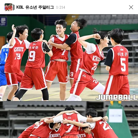
KBL 유소년 주말리그
1
214
/