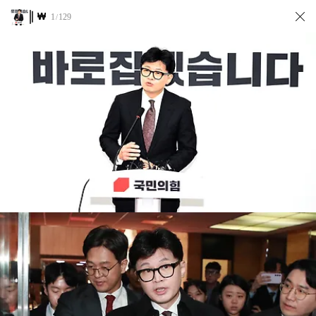
₩
1
129
/