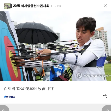
2025 세계양궁선수권대회
110
195
/
김제덕 '화살 찾으러 왔습니다'
전